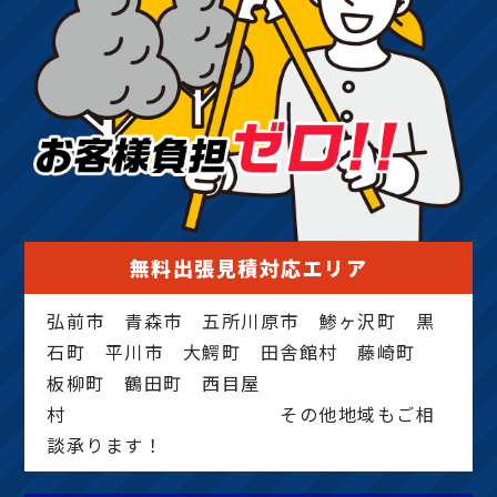
無料出張見積対応エリア
弘前市 青森市 五所川原市 鯵ヶ沢町 黒
石町 平川市 大鰐町 田舎館村 藤崎町
板柳町 鶴田町 西目屋
村 その他地域もご相
談承ります！