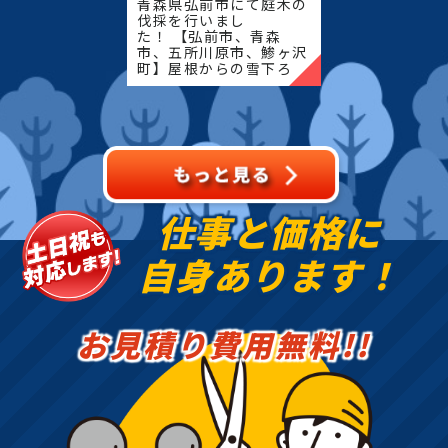
青森県弘前市にて庭木の
伐採を行いまし
た！ 【弘前市、青森
市、五所川原市、鯵ヶ沢
町】屋根からの雪下ろ
し・除雪・排雪などの作
業もお任せください！地
域密着で伐採・抜根・剪
定・草刈りなどのお庭の
こと、造園・
仕事と価格に
自身あります！
お見積り費用無料!!