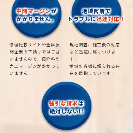
中間マージン
が
地域密着で
かかりません。
トラブルに
迅速対応！
修理比較サイトや全国展
現地調査、施工後の対応
開企業の下請けではござ
など迅速に駆けつけま
いませんので、紹介料や
す！
売上マージンがかかって
地域の皆様に頼られる存
いません。
在を目指しています！
強引な請求
は
絶対しない!!