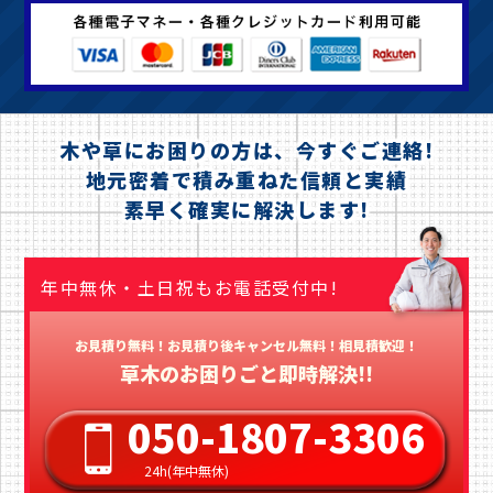
木や草にお困りの方は、今すぐご連絡!
地元密着で積み重ねた信頼と実績
素早く確実に解決します!
年中無休・土日祝もお電話受付中!
お見積り無料！お見積り後キャンセル無料！相見積歓迎！
草木のお困りごと即時解決!!
050-1807-3306
24h(年中無休)