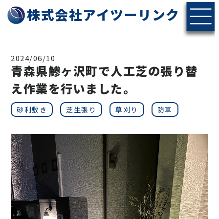
株式会社アイツーリンク
2024/06/10
青森県鯵ヶ沢町で人工芝の張り替
え作業を行いました。
砂利敷き
芝生張り
草刈り
防草