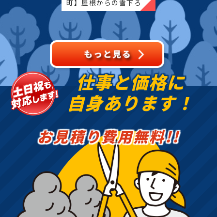
町】屋根からの雪下ろ
し・除雪・排雪などの作
業もお任せください！地
域密着で伐採・抜根・剪
定・草刈りなどのお庭の
こと、造園・
仕事と価格に
自身あります！
お見積り費用無料!!