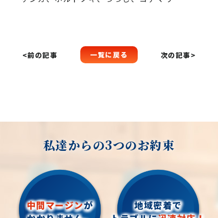
一覧に戻る
<前の記事
次の記事>
私達からの3つのお約束
中間マージン
が
地域密着で
かかりません。
トラブルに
迅速対応！