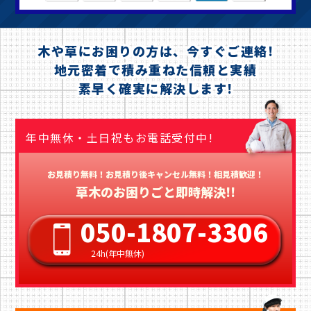
木や草にお困りの方は、今すぐご連絡!
地元密着で積み重ねた信頼と実績
素早く確実に解決します!
年中無休・土日祝もお電話受付中!
お見積り無料！お見積り後キャンセル無料！相見積歓迎！
草木のお困りごと即時解決!!
050-1807-3306
24h(年中無休)