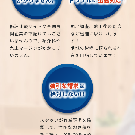
修理比較サイトや全国展
現地調査、施工後の対応
開企業の下請けではござ
など迅速に駆けつけま
いませんので、紹介料や
す！
売上マージンがかかって
地域の皆様に頼られる存
いません。
在を目指しています！
強引な請求
は
絶対しない!!
スタッフが作業現場を確
認して、詳細なお見積り
をご提示。余計な修理や