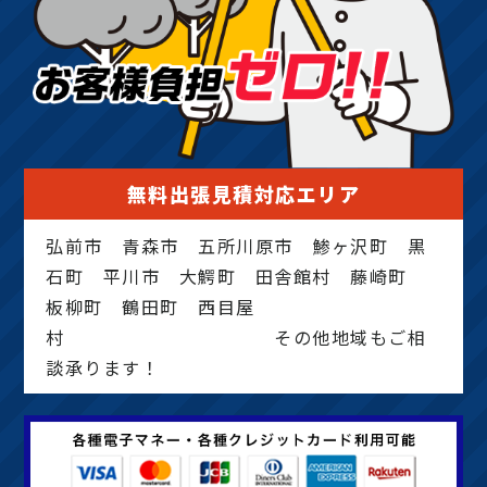
無料出張見積対応エリア
弘前市 青森市 五所川原市 鯵ヶ沢町 黒
石町 平川市 大鰐町 田舎館村 藤崎町
板柳町 鶴田町 西目屋
村 その他地域もご相
談承ります！