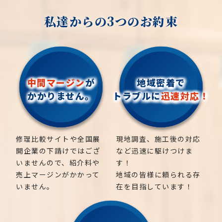
私達からの3つのお約束
中間マージン
が
地域密着で
かかりません。
トラブルに
迅速対応！
修理比較サイトや全国展
現地調査、施工後の対応
開企業の下請けではござ
など迅速に駆けつけま
いませんので、紹介料や
す！
売上マージンがかかって
地域の皆様に頼られる存
いません。
在を目指しています！