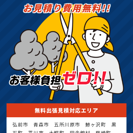
お見積り費用無料!!
無料出張見積対応エリア
弘前市 青森市 五所川原市 鯵ヶ沢町 黒
石町 平川市 大鰐町 田舎館村 藤崎町