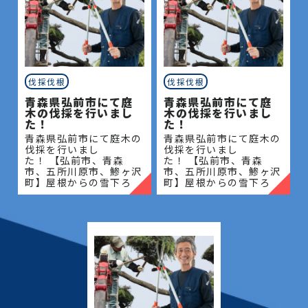
伐採伐根
伐採伐根
青森県弘前市にて庭
青森県弘前市にて庭
木の伐採を行いまし
木の伐採を行いまし
た！
た！
青森県弘前市にて庭木の
青森県弘前市にて庭木の
伐採を行いまし
伐採を行いまし
た！ 【弘前市、青森
た！ 【弘前市、青森
市、五所川原市、鯵ヶ沢
市、五所川原市、鯵ヶ沢
町】屋根からの雪下ろ
町】屋根からの雪下ろ
し・除雪・排雪などの作
し・除雪・排雪などの作
業もお任せください！地
業もお任せください！地
域密着で伐採・抜根・剪
域密着で伐採・抜根・剪
定・草刈りなどのお庭の
定・草刈りなどのお庭の
こと、造園・
こと、造園・