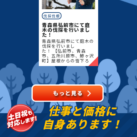
伐採伐根
青森県弘前市にて庭
木の伐採を行いまし
た！
青森県弘前市にて庭木の
伐採を行いまし
た！ 【弘前市、青森
市、五所川原市、鯵ヶ沢
町】屋根からの雪下ろ
し・除雪・排雪などの作
業もお任せください！地
域密着で伐採・抜根・剪
定・草刈りなどのお庭の
こと、造園・
仕事と価格に
自身あります！