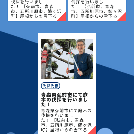
伐採を行いまし
伐採を行いまし
た！ 【弘前市、青森
た！ 【弘前市、青森
市、五所川原市、鯵ヶ沢
市、五所川原市、鯵ヶ沢
町】屋根からの雪下ろ
町】屋根からの雪下ろ
し・除雪・排雪などの作
し・除雪・排雪などの作
業もお任せください！地
業もお任せください！地
域密着で伐採・抜根・剪
域密着で伐採・抜根・剪
定・草刈りなどのお庭の
定・草刈りなどのお庭の
こと、造園・
こと、造園・
伐採伐根
青森県弘前市にて庭
木の伐採を行いまし
た！
青森県弘前市にて庭木の
伐採を行いまし
た！ 【弘前市、青森
市、五所川原市、鯵ヶ沢
町】屋根からの雪下ろ