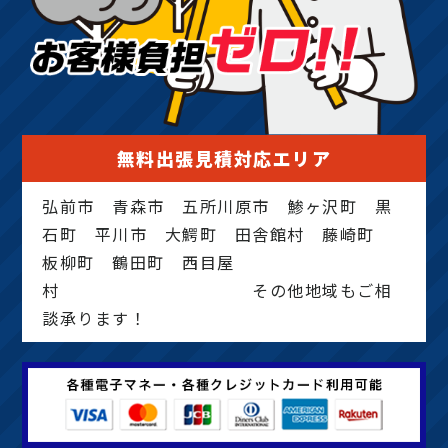
無料出張見積対応エリア
弘前市 青森市 五所川原市 鯵ヶ沢町 黒
石町 平川市 大鰐町 田舎館村 藤崎町
板柳町 鶴田町 西目屋
村 その他地域もご相
談承ります！