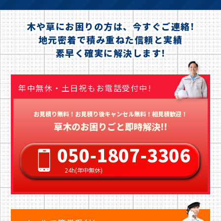
木や草にお困りの方は、今すぐご連絡!
地元密着で積み重ねた信頼と実績
素早く確実に解決します!
年中無休・土日祝もお電話受付中!
お見積り無料！お見積り後キャンセル無料！相見積歓迎！
草木のお困りごと即時解決!!
050-1807-3306
24h(年中無休)