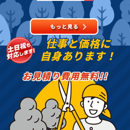
し・除雪・排雪などの作
業もお任せください！地
域密着で伐採・抜根・剪
定・草刈りなどのお庭の
こと、造園・
仕事と価格に
自身あります！
お見積り費用無料!!