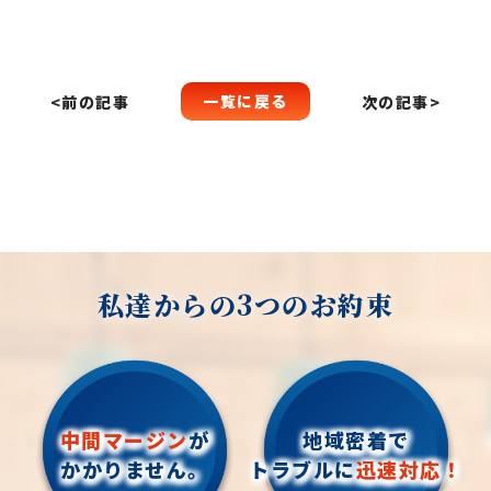
一覧に戻る
<前の記事
次の記事>
私達からの3つのお約束
中間マージン
が
地域密着で
かかりません。
トラブルに
迅速対応！