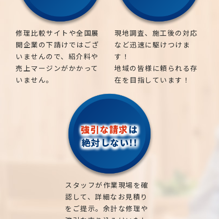
修理比較サイトや全国展
現地調査、施工後の対応
開企業の下請けではござ
など迅速に駆けつけま
いませんので、紹介料や
す！
売上マージンがかかって
地域の皆様に頼られる存
いません。
在を目指しています！
強引な請求
は
絶対しない!!
スタッフが作業現場を確
認して、詳細なお見積り
をご提示。余計な修理や