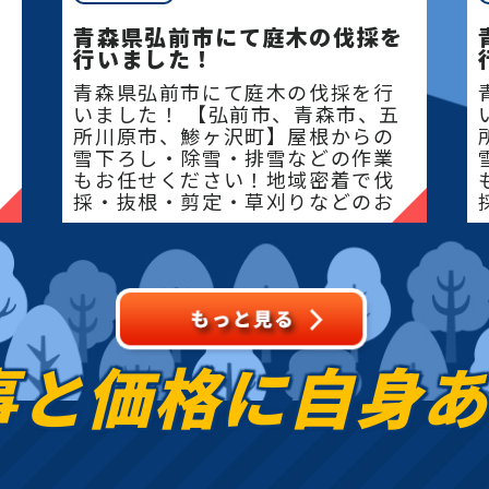
青森県弘前市にて庭木の伐採を
行いました！
青森県弘前市にて庭木の伐採を行
いました！ 【弘前市、青森市、五
所川原市、鯵ヶ沢町】屋根からの
雪下ろし・除雪・排雪などの作業
もお任せください！地域密着で伐
採・抜根・剪定・草刈りなどのお
庭のこと、造園・
事と価格に
自身