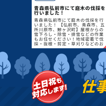
青森県弘前市にて庭木の伐採を
行いました！
青森県弘前市にて庭木の伐採を行
いました！ 【弘前市、青森市、五
所川原市、鯵ヶ沢町】屋根からの
雪下ろし・除雪・排雪などの作業
もお任せください！地域密着で伐
採・抜根・剪定・草刈りなどのお
庭のこと、造園・
仕