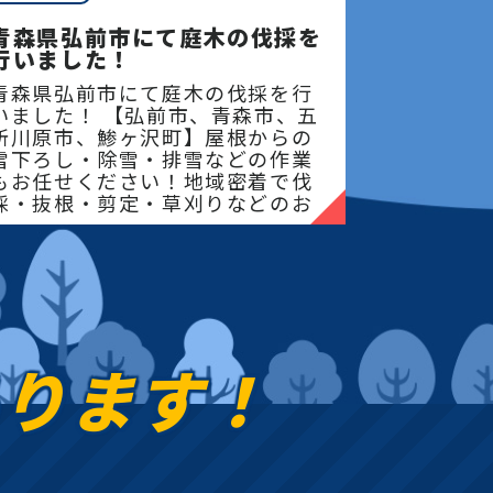
青森県弘前市にて庭木の伐採を
行いました！
青森県弘前市にて庭木の伐採を行
いました！ 【弘前市、青森市、五
所川原市、鯵ヶ沢町】屋根からの
雪下ろし・除雪・排雪などの作業
もお任せください！地域密着で伐
採・抜根・剪定・草刈りなどのお
庭のこと、造園・
あります！