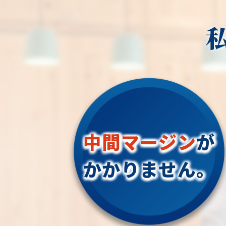
中間マージン
が
かかりません。