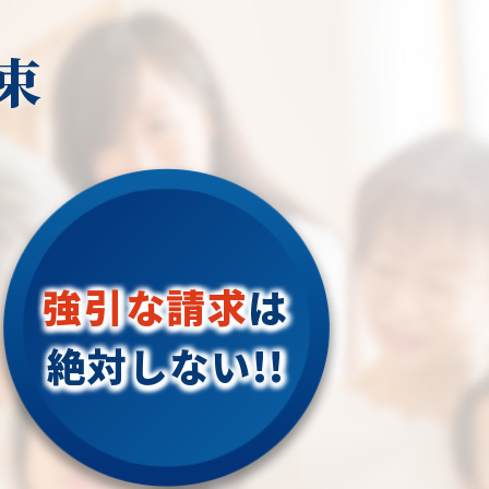
束
強引な請求
は
絶対しない!!