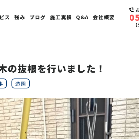
0
ビス
強み
ブログ
施工実績
Q&A
会社概要
【
木の抜根を行いました！
事
造園