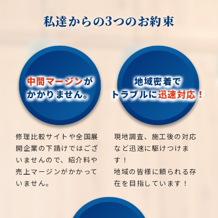
私達からの3つのお約束
中間マージン
が
地域密着で
かかりません。
トラブルに
迅速対応！
修理比較サイトや全国展
現地調査、施工後の対応
開企業の下請けではござ
など迅速に駆けつけま
いませんので、紹介料や
す！
売上マージンがかかって
地域の皆様に頼られる存
いません。
在を目指しています！