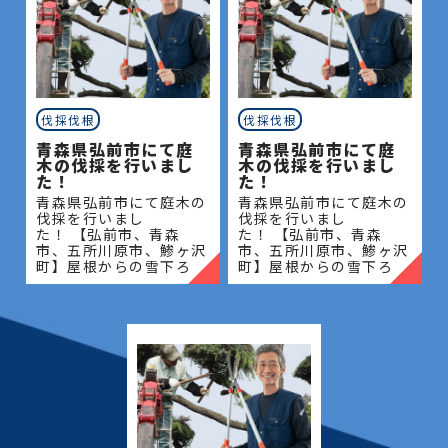
伐採伐根
伐採伐根
青森県弘前市にて庭
青森県弘前市にて庭
木の伐採を行いまし
木の伐採を行いまし
た！
た！
青森県弘前市にて庭木の
青森県弘前市にて庭木の
伐採を行いまし
伐採を行いまし
た！ 【弘前市、青森
た！ 【弘前市、青森
市、五所川原市、鯵ヶ沢
市、五所川原市、鯵ヶ沢
町】屋根からの雪下ろ
町】屋根からの雪下ろ
し・除雪・排雪などの作
し・除雪・排雪などの作
業もお任せください！地
業もお任せください！地
域密着で伐採・抜根・剪
域密着で伐採・抜根・剪
定・草刈りなどのお庭の
定・草刈りなどのお庭の
こと、造園・
こと、造園・