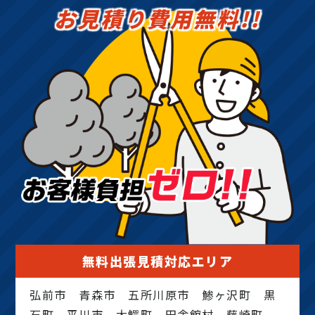
お見積り費用無料!!
無料出張見積対応エリア
弘前市 青森市 五所川原市 鯵ヶ沢町 黒
石町 平川市 大鰐町 田舎館村 藤崎町