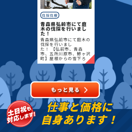
伐採伐根
青森県弘前市にて庭
木の伐採を行いまし
た！
青森県弘前市にて庭木の
伐採を行いまし
た！ 【弘前市、青森
市、五所川原市、鯵ヶ沢
町】屋根からの雪下ろ
し・除雪・排雪などの作
業もお任せください！地
域密着で伐採・抜根・剪
定・草刈りなどのお庭の
こと、造園・
仕事と価格に
自身あります！