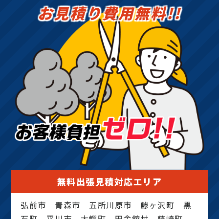
お見積り費用無料!!
無料出張見積対応エリア
弘前市 青森市 五所川原市 鯵ヶ沢町 黒
石町 平川市 大鰐町 田舎館村 藤崎町