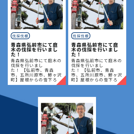
伐採伐根
伐採伐根
青森県弘前市にて庭
青森県弘前市にて庭
木の伐採を行いまし
木の伐採を行いまし
た！
た！
青森県弘前市にて庭木の
青森県弘前市にて庭木の
伐採を行いまし
伐採を行いまし
た！ 【弘前市、青森
た！ 【弘前市、青森
市、五所川原市、鯵ヶ沢
市、五所川原市、鯵ヶ沢
町】屋根からの雪下ろ
町】屋根からの雪下ろ
し・除雪・排雪などの作
し・除雪・排雪などの作
業もお任せください！地
業もお任せください！地
域密着で伐採・抜根・剪
域密着で伐採・抜根・剪
定・草刈りなどのお庭の
定・草刈りなどのお庭の
こと、造園・
こと、造園・