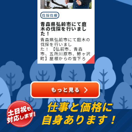
伐採伐根
青森県弘前市にて庭
木の伐採を行いまし
た！
青森県弘前市にて庭木の
伐採を行いまし
た！ 【弘前市、青森
市、五所川原市、鯵ヶ沢
町】屋根からの雪下ろ
し・除雪・排雪などの作
業もお任せください！地
域密着で伐採・抜根・剪
定・草刈りなどのお庭の
こと、造園・
仕事と価格に
自身あります！