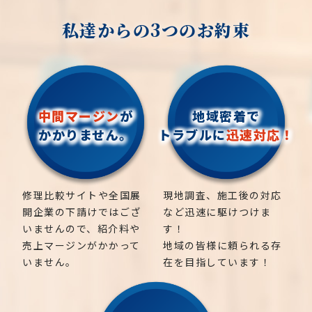
私達からの3つのお約束
中間マージン
が
地域密着で
かかりません。
トラブルに
迅速対応！
修理比較サイトや全国展
現地調査、施工後の対応
開企業の下請けではござ
など迅速に駆けつけま
いませんので、紹介料や
す！
売上マージンがかかって
地域の皆様に頼られる存
いません。
在を目指しています！