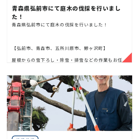
ます！
青森県弘前市にて庭木の伐採を行いまし
企業様や、施設様、マンション、アパートなどの庭
た！
木、高木、
植栽の年間管理なども対応しております
青森県弘前市にて庭木の伐採を行いました！
ので、
お気軽にお問い合わせください！
【弘前市、青森市、五所川原市、鯵ヶ沢町】
屋根からの雪下ろし・除雪・排雪などの作業もお任
松、スギ、クスノキ、くろがねもち、もみの木、どん
せください！
ぐりの木、
竹、柿の木、オリーブ、もみじ、柿の木、
金木犀、アカシア、
シダレエゴノキ、コニファー、
地域密着で伐採・抜根・剪定・草刈りなどのお庭の
梅、かしの木、ブルーアイス、
クチナシ、ナンテン、
こと、造園・
植木屋をお探しなら当社にご相談くださ
クスノキ、 薪の木、ケヤキ、コノデカシワ、マキの
い！
木、桜、
ゴールドクレスト、アオハダ、いちじく、椰
子の木、
ゴールデンアカシア、紅葉、シマトネリコ、
当社では造園工事はもちろんのこと、
外構工事やエク
グレープフルーツの木、カツラの木、柿、みかん、グ
ステリア工事まで自社で一気通貫で行っております
。
ミ、
エゴノキ、ハナミズキ、ジューンベリー、ヤマボ
見積もりは無料ですので、
お庭のことなら当社にお気
ウシ、カイズカ、
花梨、クロガネモチ、ベニカナメ、
軽にご連絡ください！
サザンカ、ホルトノキ、
つつじ、コデマリ
お庭や木に関するお悩みに全力でご対応させて頂き