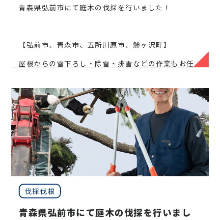
木、高木、
植栽の年間管理なども対応しております
青森県弘前市にて庭木の伐採を行いました！
ので、
お気軽にお問い合わせください！
【弘前市、青森市、五所川原市、鯵ヶ沢町】
屋根からの雪下ろし・除雪・排雪などの作業もお任
松、スギ、クスノキ、くろがねもち、もみの木、どん
せください！
ぐりの木、
竹、柿の木、オリーブ、もみじ、柿の木、
金木犀、アカシア、
シダレエゴノキ、コニファー、
地域密着で伐採・抜根・剪定・草刈りなどのお庭の
梅、かしの木、ブルーアイス、
クチナシ、ナンテン、
こと、造園・
植木屋をお探しなら当社にご相談くださ
クスノキ、 薪の木、ケヤキ、コノデカシワ、マキの
い！
木、桜、
ゴールドクレスト、アオハダ、いちじく、椰
子の木、
ゴールデンアカシア、紅葉、シマトネリコ、
当社では造園工事はもちろんのこと、
外構工事やエク
グレープフルーツの木、カツラの木、柿、みかん、グ
ステリア工事まで自社で一気通貫で行っております
。
ミ、
エゴノキ、ハナミズキ、ジューンベリー、ヤマボ
見積もりは無料ですので、
お庭のことなら当社にお気
ウシ、カイズカ、
花梨、クロガネモチ、ベニカナメ、
軽にご連絡ください！
サザンカ、ホルトノキ、
つつじ、コデマリ
お庭や木に関するお悩みに全力でご対応させて頂き
伐採伐根
ます！
青森県弘前市にて庭木の伐採を行いまし