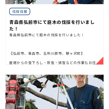
ウシ、カイズカ、
花梨、クロガネモチ、ベニカナメ、
軽にご連絡ください！
サザンカ、ホルトノキ、
つつじ、コデマリ
お庭や木に関するお悩みに全力でご対応させて頂き
伐採伐根
ます！
青森県弘前市にて庭木の伐採を行いまし
企業様や、施設様、マンション、アパートなどの庭
た！
木、高木、
植栽の年間管理なども対応しております
青森県弘前市にて庭木の伐採を行いました！
ので、
お気軽にお問い合わせください！
【弘前市、青森市、五所川原市、鯵ヶ沢町】
屋根からの雪下ろし・除雪・排雪などの作業もお任
松、スギ、クスノキ、くろがねもち、もみの木、どん
せください！
ぐりの木、
竹、柿の木、オリーブ、もみじ、柿の木、
金木犀、アカシア、
シダレエゴノキ、コニファー、
地域密着で伐採・抜根・剪定・草刈りなどのお庭の
梅、かしの木、ブルーアイス、
クチナシ、ナンテン、
こと、造園・
植木屋をお探しなら当社にご相談くださ
クスノキ、 薪の木、ケヤキ、コノデカシワ、マキの
い！
木、桜、
ゴールドクレスト、アオハダ、いちじく、椰
子の木、
ゴールデンアカシア、紅葉、シマトネリコ、
当社では造園工事はもちろんのこと、
外構工事やエク
グレープフルーツの木、カツラの木、柿、みかん、グ
ステリア工事まで自社で一気通貫で行っております
。