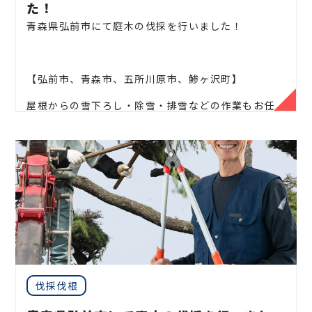
企業様や、施設様、マンション、アパートなどの庭
た！
木、高木、
植栽の年間管理なども対応しております
青森県弘前市にて庭木の伐採を行いました！
ので、
お気軽にお問い合わせください！
【弘前市、青森市、五所川原市、鯵ヶ沢町】
屋根からの雪下ろし・除雪・排雪などの作業もお任
松、スギ、クスノキ、くろがねもち、もみの木、どん
せください！
ぐりの木、
竹、柿の木、オリーブ、もみじ、柿の木、
金木犀、アカシア、
シダレエゴノキ、コニファー、
地域密着で伐採・抜根・剪定・草刈りなどのお庭の
梅、かしの木、ブルーアイス、
クチナシ、ナンテン、
こと、造園・
植木屋をお探しなら当社にご相談くださ
クスノキ、 薪の木、ケヤキ、コノデカシワ、マキの
い！
木、桜、
ゴールドクレスト、アオハダ、いちじく、椰
子の木、
ゴールデンアカシア、紅葉、シマトネリコ、
当社では造園工事はもちろんのこと、
外構工事やエク
グレープフルーツの木、カツラの木、柿、みかん、グ
ステリア工事まで自社で一気通貫で行っております
。
ミ、
エゴノキ、ハナミズキ、ジューンベリー、ヤマボ
見積もりは無料ですので、
お庭のことなら当社にお気
ウシ、カイズカ、
花梨、クロガネモチ、ベニカナメ、
軽にご連絡ください！
サザンカ、ホルトノキ、
つつじ、コデマリ
お庭や木に関するお悩みに全力でご対応させて頂き
伐採伐根
ます！