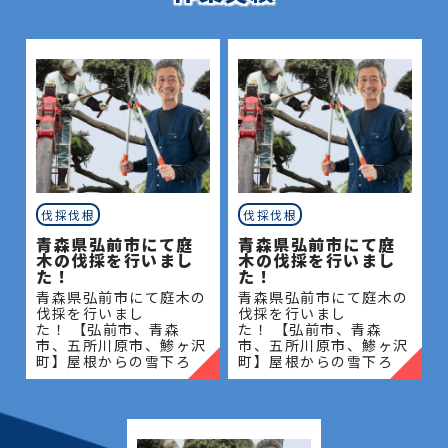
伐採伐根
伐採伐根
青森県弘前市にて庭
青森県弘前市にて庭
木の伐採を行いまし
木の伐採を行いまし
た！
た！
青森県弘前市にて庭木の
青森県弘前市にて庭木の
伐採を行いまし
伐採を行いまし
た！ 【弘前市、青森
た！ 【弘前市、青森
市、五所川原市、鯵ヶ沢
市、五所川原市、鯵ヶ沢
町】屋根からの雪下ろ
町】屋根からの雪下ろ
し・除雪・排雪などの作
し・除雪・排雪などの作
業もお任せください！地
業もお任せください！地
域密着で伐採・抜根・剪
域密着で伐採・抜根・剪
定・草刈りなどのお庭の
定・草刈りなどのお庭の
こと、造園・
こと、造園・