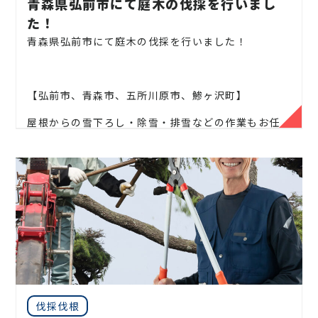
青森県弘前市にて庭木の伐採を行いまし
企業様や、施設様、マンション、アパートなどの庭
た！
木、高木、
植栽の年間管理なども対応しております
青森県弘前市にて庭木の伐採を行いました！
ので、
お気軽にお問い合わせください！
【弘前市、青森市、五所川原市、鯵ヶ沢町】
屋根からの雪下ろし・除雪・排雪などの作業もお任
松、スギ、クスノキ、くろがねもち、もみの木、どん
せください！
ぐりの木、
竹、柿の木、オリーブ、もみじ、柿の木、
金木犀、アカシア、
シダレエゴノキ、コニファー、
地域密着で伐採・抜根・剪定・草刈りなどのお庭の
梅、かしの木、ブルーアイス、
クチナシ、ナンテン、
こと、造園・
植木屋をお探しなら当社にご相談くださ
クスノキ、 薪の木、ケヤキ、コノデカシワ、マキの
い！
木、桜、
ゴールドクレスト、アオハダ、いちじく、椰
子の木、
ゴールデンアカシア、紅葉、シマトネリコ、
当社では造園工事はもちろんのこと、
外構工事やエク
グレープフルーツの木、カツラの木、柿、みかん、グ
ステリア工事まで自社で一気通貫で行っております
。
ミ、
エゴノキ、ハナミズキ、ジューンベリー、ヤマボ
見積もりは無料ですので、
お庭のことなら当社にお気
ウシ、カイズカ、
花梨、クロガネモチ、ベニカナメ、
軽にご連絡ください！
サザンカ、ホルトノキ、
つつじ、コデマリ
お庭や木に関するお悩みに全力でご対応させて頂き
伐採伐根