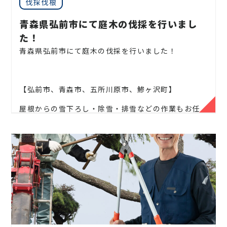
伐採伐根
ます！
青森県弘前市にて庭木の伐採を行いまし
企業様や、施設様、マンション、アパートなどの庭
た！
木、高木、
植栽の年間管理なども対応しております
青森県弘前市にて庭木の伐採を行いました！
ので、
お気軽にお問い合わせください！
【弘前市、青森市、五所川原市、鯵ヶ沢町】
屋根からの雪下ろし・除雪・排雪などの作業もお任
松、スギ、クスノキ、くろがねもち、もみの木、どん
せください！
ぐりの木、
竹、柿の木、オリーブ、もみじ、柿の木、
金木犀、アカシア、
シダレエゴノキ、コニファー、
地域密着で伐採・抜根・剪定・草刈りなどのお庭の
梅、かしの木、ブルーアイス、
クチナシ、ナンテン、
こと、造園・
植木屋をお探しなら当社にご相談くださ
クスノキ、 薪の木、ケヤキ、コノデカシワ、マキの
い！
木、桜、
ゴールドクレスト、アオハダ、いちじく、椰
子の木、
ゴールデンアカシア、紅葉、シマトネリコ、
当社では造園工事はもちろんのこと、
外構工事やエク
グレープフルーツの木、カツラの木、柿、みかん、グ
ステリア工事まで自社で一気通貫で行っております
。
ミ、
エゴノキ、ハナミズキ、ジューンベリー、ヤマボ
見積もりは無料ですので、
お庭のことなら当社にお気
ウシ、カイズカ、
花梨、クロガネモチ、ベニカナメ、
軽にご連絡ください！