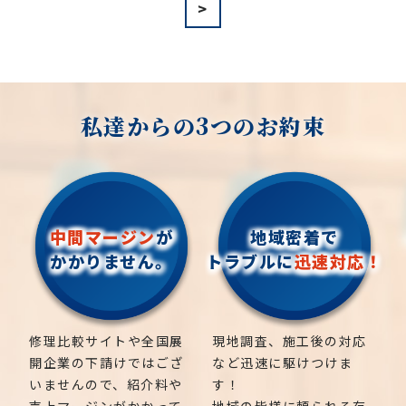
>
当社では造園工事はもちろんのこと、
外構工事やエク
グレープフルーツの木、カツラの木、柿、みかん、グ
ステリア工事まで自社で一気通貫で行っております
。
ミ、
エゴノキ、ハナミズキ、ジューンベリー、ヤマボ
見積もりは無料ですので、
お庭のことなら当社にお気
ウシ、カイズカ、
花梨、クロガネモチ、ベニカナメ、
軽にご連絡ください！
サザンカ、ホルトノキ、
つつじ、コデマリ
お庭や木に関するお悩みに全力でご対応させて頂き
ます！
私達からの3つのお約束
企業様や、施設様、マンション、アパートなどの庭
木、高木、
植栽の年間管理なども対応しております
ので、
お気軽にお問い合わせください！
中間マージン
が
地域密着で
かかりません。
トラブルに
迅速対応！
松、スギ、クスノキ、くろがねもち、もみの木、どん
ぐりの木、
竹、柿の木、オリーブ、もみじ、柿の木、
金木犀、アカシア、
シダレエゴノキ、コニファー、
修理比較サイトや全国展
現地調査、施工後の対応
梅、かしの木、ブルーアイス、
クチナシ、ナンテン、
開企業の下請けではござ
など迅速に駆けつけま
クスノキ、 薪の木、ケヤキ、コノデカシワ、マキの
いませんので、紹介料や
す！
木、桜、
ゴールドクレスト、アオハダ、いちじく、椰
売上マージンがかかって
地域の皆様に頼られる存