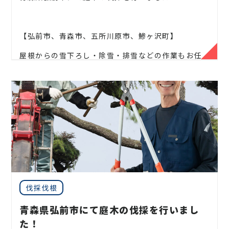
【弘前市、青森市、五所川原市、鯵ヶ沢町】
屋根からの雪下ろし・除雪・排雪などの作業もお任
せください！
地域密着で伐採・抜根・剪定・草刈りなどのお庭の
こと、造園・
植木屋をお探しなら当社にご相談くださ
い！
当社では造園工事はもちろんのこと、
外構工事やエク
ステリア工事まで自社で一気通貫で行っております
。
見積もりは無料ですので、
お庭のことなら当社にお気
軽にご連絡ください！
お庭や木に関するお悩みに全力でご対応させて頂き
伐採伐根
ます！
青森県弘前市にて庭木の伐採を行いまし
企業様や、施設様、マンション、アパートなどの庭
た！