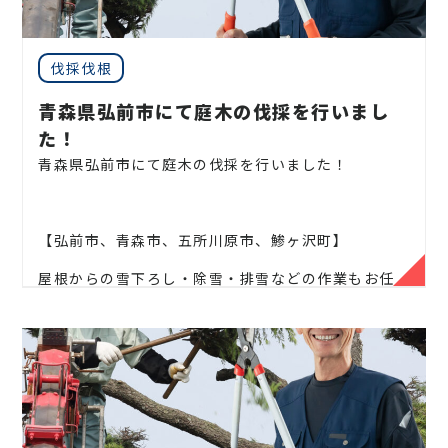
ミ、
エゴノキ、ハナミズキ、ジューンベリー、ヤマボ
見積もりは無料ですので、
お庭のことなら当社にお気
ウシ、カイズカ、
花梨、クロガネモチ、ベニカナメ、
軽にご連絡ください！
サザンカ、ホルトノキ、
つつじ、コデマリ
お庭や木に関するお悩みに全力でご対応させて頂き
伐採伐根
ます！
青森県弘前市にて庭木の伐採を行いまし
企業様や、施設様、マンション、アパートなどの庭
た！
木、高木、
植栽の年間管理なども対応しております
青森県弘前市にて庭木の伐採を行いました！
ので、
お気軽にお問い合わせください！
【弘前市、青森市、五所川原市、鯵ヶ沢町】
屋根からの雪下ろし・除雪・排雪などの作業もお任
松、スギ、クスノキ、くろがねもち、もみの木、どん
せください！
ぐりの木、
竹、柿の木、オリーブ、もみじ、柿の木、
金木犀、アカシア、
シダレエゴノキ、コニファー、
地域密着で伐採・抜根・剪定・草刈りなどのお庭の
梅、かしの木、ブルーアイス、
クチナシ、ナンテン、
こと、造園・
植木屋をお探しなら当社にご相談くださ
クスノキ、 薪の木、ケヤキ、コノデカシワ、マキの
い！
木、桜、
ゴールドクレスト、アオハダ、いちじく、椰
子の木、
ゴールデンアカシア、紅葉、シマトネリコ、
当社では造園工事はもちろんのこと、
外構工事やエク
グレープフルーツの木、カツラの木、柿、みかん、グ