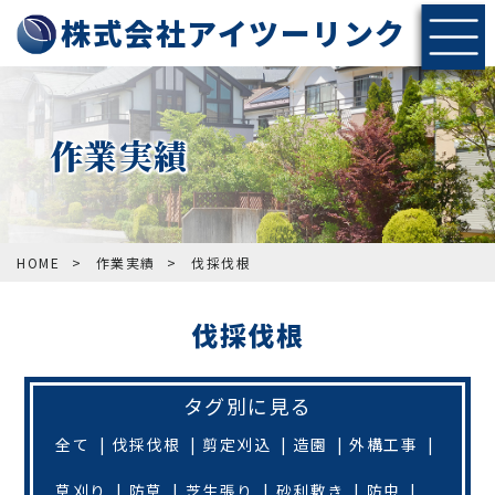
株式会社アイツーリンク
作業実績
HOME
>
作業実績
>
伐採伐根
伐採伐根
タグ別に見る
全て
伐採伐根
剪定刈込
造園
外構工事
草刈り
防草
芝生張り
砂利敷き
防虫