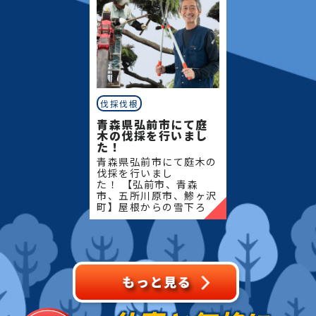
伐採伐根
青森県弘前市にて庭
木の伐採を行いまし
た！
青森県弘前市にて庭木の
伐採を行いまし
た！ 【弘前市、青森
市、五所川原市、鯵ヶ沢
町】屋根からの雪下ろ
し・除雪・排雪などの作
業もお任せください！地
域密着で伐採・抜根・剪
定・草刈りなどのお庭の
こと、造園・