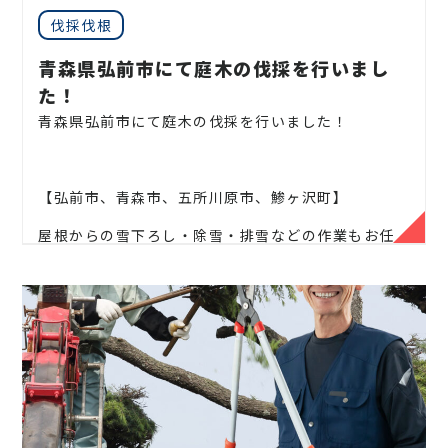
サザンカ、ホルトノキ、
つつじ、コデマリ
お庭や木に関するお悩みに全力でご対応させて頂き
伐採伐根
ます！
青森県弘前市にて庭木の伐採を行いまし
企業様や、施設様、マンション、アパートなどの庭
た！
木、高木、
植栽の年間管理なども対応しております
青森県弘前市にて庭木の伐採を行いました！
ので、
お気軽にお問い合わせください！
【弘前市、青森市、五所川原市、鯵ヶ沢町】
屋根からの雪下ろし・除雪・排雪などの作業もお任
松、スギ、クスノキ、くろがねもち、もみの木、どん
せください！
ぐりの木、
竹、柿の木、オリーブ、もみじ、柿の木、
金木犀、アカシア、
シダレエゴノキ、コニファー、
地域密着で伐採・抜根・剪定・草刈りなどのお庭の
梅、かしの木、ブルーアイス、
クチナシ、ナンテン、
こと、造園・
植木屋をお探しなら当社にご相談くださ
クスノキ、 薪の木、ケヤキ、コノデカシワ、マキの
い！
木、桜、
ゴールドクレスト、アオハダ、いちじく、椰
子の木、
ゴールデンアカシア、紅葉、シマトネリコ、
当社では造園工事はもちろんのこと、
外構工事やエク
グレープフルーツの木、カツラの木、柿、みかん、グ
ステリア工事まで自社で一気通貫で行っております
。
ミ、
エゴノキ、ハナミズキ、ジューンベリー、ヤマボ
見積もりは無料ですので、
お庭のことなら当社にお気