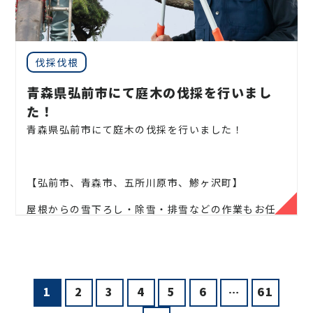
ステリア工事まで自社で一気通貫で行っております
。
ミ、
エゴノキ、ハナミズキ、ジューンベリー、ヤマボ
見積もりは無料ですので、
お庭のことなら当社にお気
ウシ、カイズカ、
花梨、クロガネモチ、ベニカナメ、
軽にご連絡ください！
サザンカ、ホルトノキ、
つつじ、コデマリ
お庭や木に関するお悩みに全力でご対応させて頂き
伐採伐根
ます！
青森県弘前市にて庭木の伐採を行いまし
企業様や、施設様、マンション、アパートなどの庭
た！
木、高木、
植栽の年間管理なども対応しております
青森県弘前市にて庭木の伐採を行いました！
ので、
お気軽にお問い合わせください！
【弘前市、青森市、五所川原市、鯵ヶ沢町】
屋根からの雪下ろし・除雪・排雪などの作業もお任
松、スギ、クスノキ、くろがねもち、もみの木、どん
せください！
ぐりの木、
竹、柿の木、オリーブ、もみじ、柿の木、
金木犀、アカシア、
シダレエゴノキ、コニファー、
地域密着で伐採・抜根・剪定・草刈りなどのお庭の
梅、かしの木、ブルーアイス、
クチナシ、ナンテン、
こと、造園・
植木屋をお探しなら当社にご相談くださ
クスノキ、 薪の木、ケヤキ、コノデカシワ、マキの
い！
1
2
3
4
5
6
…
61
木、桜、
ゴールドクレスト、アオハダ、いちじく、椰
子の木、
ゴールデンアカシア、紅葉、シマトネリコ、