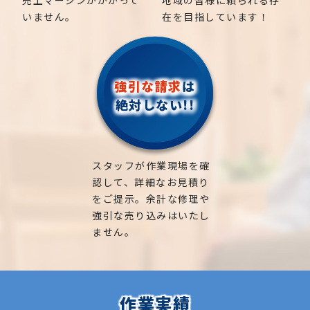
子の木、
ゴールデンアカシア、紅葉、シマトネリコ、
いません。
在を目指しています！
グレープフルーツの木、カツラの木、柿、みかん、グ
ミ、
エゴノキ、ハナミズキ、ジューンベリー、ヤマボ
ウシ、カイズカ、
花梨、クロガネモチ、ベニカナメ、
サザンカ、ホルトノキ、
つつじ、コデマリ
強引な請求
は
絶対しない!!
スタッフが作業現場を確
認して、詳細なお見積り
をご提示。余計な修理や
強引な売り込みはいたし
ません。
作業実績