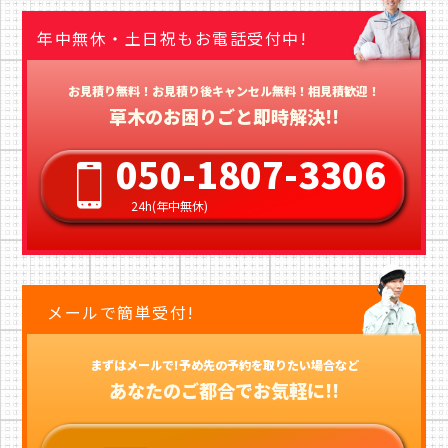
年中無休・土日祝もお電話受付中!
お見積り無料！お見積り後キャンセル無料！相見積歓迎！
草木のお困りごと即時解決!!
050-1807-3306
24h(年中無休)
メールで簡単受付!
まずはメールで!予め先の予約を取りたい場合など
あなたのご都合でお気軽に!!