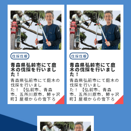
伐採伐根
伐採伐根
青森県弘前市にて庭
青森県弘前市にて庭
木の伐採を行いまし
木の伐採を行いまし
た！
た！
青森県弘前市にて庭木の
青森県弘前市にて庭木の
伐採を行いまし
伐採を行いまし
た！ 【弘前市、青森
た！ 【弘前市、青森
市、五所川原市、鯵ヶ沢
市、五所川原市、鯵ヶ沢
町】屋根からの雪下ろ
町】屋根からの雪下ろ
し・除雪・排雪などの作
し・除雪・排雪などの作
業もお任せください！地
業もお任せください！地
域密着で伐採・抜根・剪
域密着で伐採・抜根・剪
定・草刈りなどのお庭の
定・草刈りなどのお庭の
こと、造園・
こと、造園・