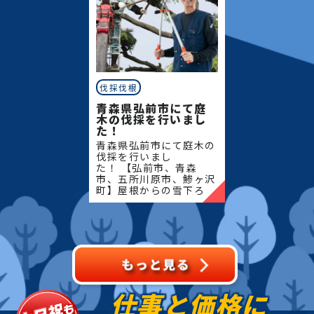
伐採伐根
青森県弘前市にて庭
木の伐採を行いまし
た！
青森県弘前市にて庭木の
伐採を行いまし
た！ 【弘前市、青森
市、五所川原市、鯵ヶ沢
町】屋根からの雪下ろ
し・除雪・排雪などの作
業もお任せください！地
域密着で伐採・抜根・剪
定・草刈りなどのお庭の
こと、造園・
仕事と価格に