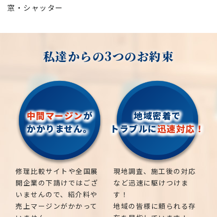
窓・シャッター
私達からの3つのお約束
中間マージン
が
地域密着で
かかりません。
トラブルに
迅速対応！
修理比較サイトや全国展
現地調査、施工後の対応
開企業の下請けではござ
など迅速に駆けつけま
いませんので、紹介料や
す！
売上マージンがかかって
地域の皆様に頼られる存