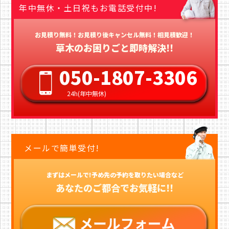
年中無休・土日祝もお電話受付中!
お見積り無料！お見積り後キャンセル無料！相見積歓迎！
草木のお困りごと即時解決!!
050-1807-3306
24h(年中無休)
メールで簡単受付!
まずはメールで!予め先の予約を取りたい場合など
あなたのご都合でお気軽に!!