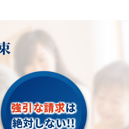
束
強引な請求
は
絶対しない!!