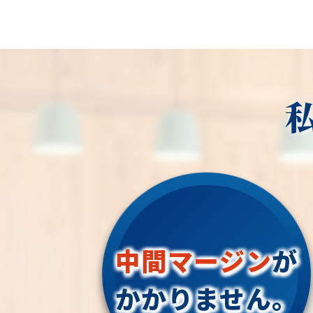
中間マージン
が
かかりません。