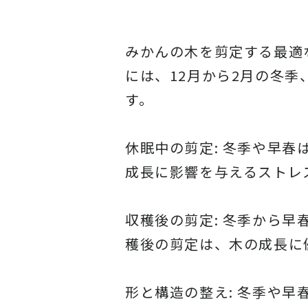
みかんの木を剪定する最適
には、12月から2月の冬
す。
休眠中の剪定: 冬季や早
成長に影響を与えるストレ
収穫後の剪定: 冬季から
穫後の剪定は、木の成長に
形と構造の整え: 冬季や