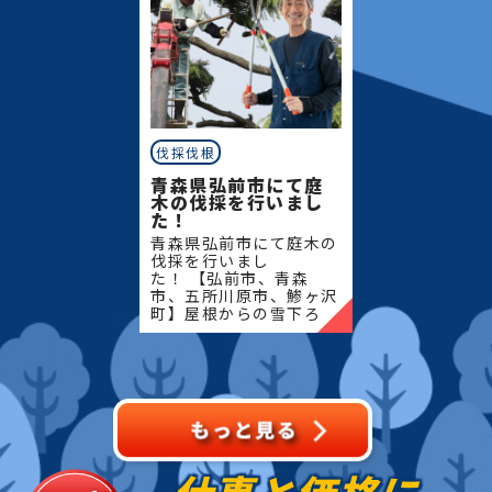
伐採伐根
青森県弘前市にて庭
木の伐採を行いまし
た！
青森県弘前市にて庭木の
伐採を行いまし
た！ 【弘前市、青森
市、五所川原市、鯵ヶ沢
町】屋根からの雪下ろ
し・除雪・排雪などの作
業もお任せください！地
域密着で伐採・抜根・剪
定・草刈りなどのお庭の
こと、造園・