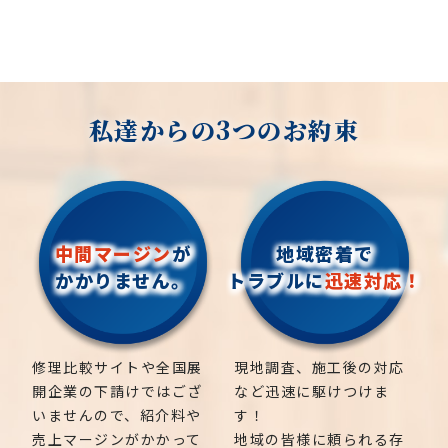
私達からの3つのお約束
中間マージン
が
地域密着で
かかりません。
トラブルに
迅速対応！
修理比較サイトや全国展
現地調査、施工後の対応
開企業の下請けではござ
など迅速に駆けつけま
いませんので、紹介料や
す！
売上マージンがかかって
地域の皆様に頼られる存