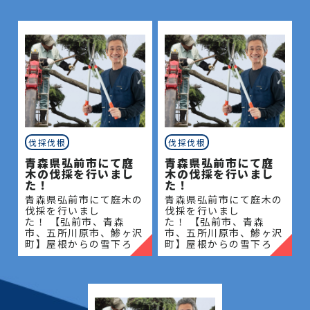
伐採伐根
伐採伐根
青森県弘前市にて庭
青森県弘前市にて庭
木の伐採を行いまし
木の伐採を行いまし
た！
た！
青森県弘前市にて庭木の
青森県弘前市にて庭木の
伐採を行いまし
伐採を行いまし
た！ 【弘前市、青森
た！ 【弘前市、青森
市、五所川原市、鯵ヶ沢
市、五所川原市、鯵ヶ沢
町】屋根からの雪下ろ
町】屋根からの雪下ろ
し・除雪・排雪などの作
し・除雪・排雪などの作
業もお任せください！地
業もお任せください！地
域密着で伐採・抜根・剪
域密着で伐採・抜根・剪
定・草刈りなどのお庭の
定・草刈りなどのお庭の
こと、造園・
こと、造園・