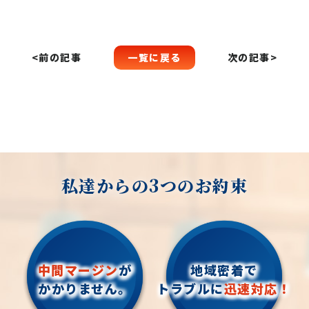
一覧に戻る
<前の記事
次の記事>
私達からの3つのお約束
中間マージン
が
地域密着で
かかりません。
トラブルに
迅速対応！