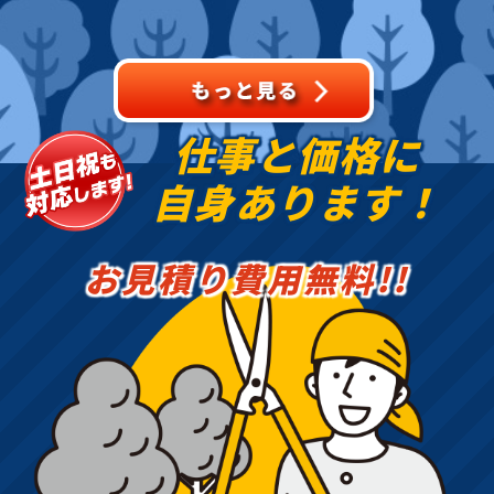
業もお任せください！地
域密着で伐採・抜根・剪
定・草刈りなどのお庭の
こと、造園・
仕事と価格に
自身あります！
お見積り費用無料!!