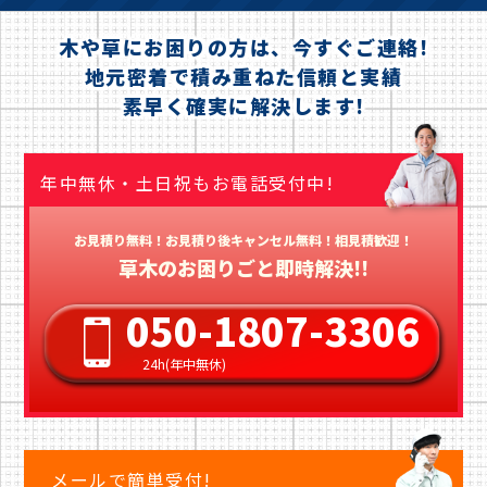
木や草にお困りの方は、今すぐご連絡!
地元密着で積み重ねた信頼と実績
素早く確実に解決します!
年中無休・土日祝もお電話受付中!
お見積り無料！お見積り後キャンセル無料！相見積歓迎！
草木のお困りごと即時解決!!
050-1807-3306
24h(年中無休)
メールで簡単受付!