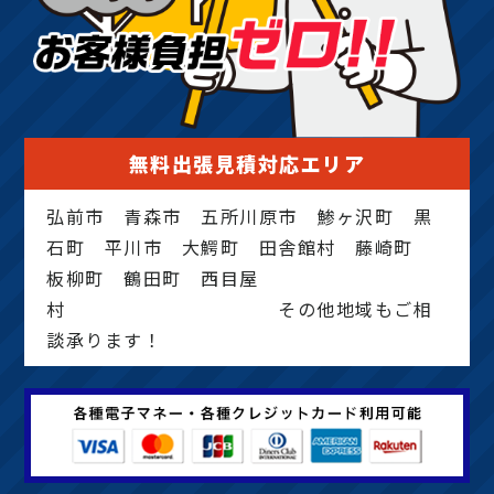
無料出張見積対応エリア
弘前市 青森市 五所川原市 鯵ヶ沢町 黒
石町 平川市 大鰐町 田舎館村 藤崎町
板柳町 鶴田町 西目屋
村 その他地域もご相
談承ります！