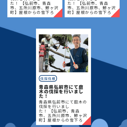
た！ 【弘前市、青森
た！ 【弘前市、青森
市、五所川原市、鯵ヶ沢
市、五所川原市、鯵ヶ沢
町】屋根からの雪下ろ
町】屋根からの雪下ろ
し・除雪・排雪などの作
し・除雪・排雪などの作
業もお任せください！地
業もお任せください！地
域密着で伐採・抜根・剪
域密着で伐採・抜根・剪
定・草刈りなどのお庭の
定・草刈りなどのお庭の
こと、造園・
こと、造園・
伐採伐根
青森県弘前市にて庭
木の伐採を行いまし
た！
青森県弘前市にて庭木の
伐採を行いまし
た！ 【弘前市、青森
市、五所川原市、鯵ヶ沢
町】屋根からの雪下ろ
し・除雪・排雪などの作