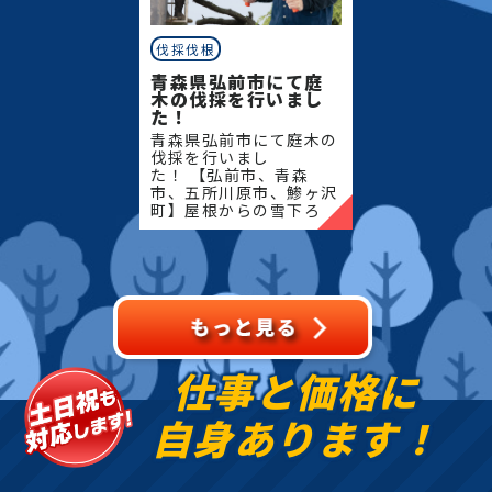
伐採伐根
青森県弘前市にて庭
木の伐採を行いまし
た！
青森県弘前市にて庭木の
伐採を行いまし
た！ 【弘前市、青森
市、五所川原市、鯵ヶ沢
町】屋根からの雪下ろ
し・除雪・排雪などの作
業もお任せください！地
域密着で伐採・抜根・剪
定・草刈りなどのお庭の
こと、造園・
仕事と価格に
自身あります！