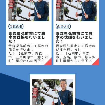
伐採伐根
伐採伐根
青森県弘前市にて庭
青森県弘前市にて庭
木の伐採を行いまし
木の伐採を行いまし
た！
た！
青森県弘前市にて庭木の
青森県弘前市にて庭木の
伐採を行いまし
伐採を行いまし
た！ 【弘前市、青森
た！ 【弘前市、青森
市、五所川原市、鯵ヶ沢
市、五所川原市、鯵ヶ沢
町】屋根からの雪下ろ
町】屋根からの雪下ろ
し・除雪・排雪などの作
し・除雪・排雪などの作
業もお任せください！地
業もお任せください！地
域密着で伐採・抜根・剪
域密着で伐採・抜根・剪
定・草刈りなどのお庭の
定・草刈りなどのお庭の
こと、造園・
こと、造園・