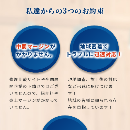
私達からの3つのお約束
中間マージン
が
地域密着で
かかりません。
トラブルに
迅速対応！
修理比較サイトや全国展
現地調査、施工後の対応
開企業の下請けではござ
など迅速に駆けつけま
いませんので、紹介料や
す！
売上マージンがかかって
地域の皆様に頼られる存
いません。
在を目指しています！