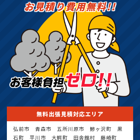
お見積り費用無料!!
無料出張見積対応エリア
弘前市 青森市 五所川原市 鯵ヶ沢町 黒
石町 平川市 大鰐町 田舎館村 藤崎町