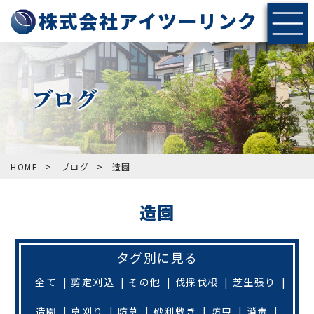
株式会社アイツーリンク
ブログ
HOME
>
ブログ
>
造園
造園
タグ別に見る
全て
剪定刈込
その他
伐採伐根
芝生張り
造園
草刈り
防草
砂利敷き
防虫
消毒