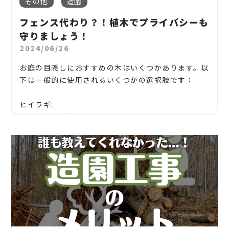
その他
造園
木、桜、ゴールドクレスト、アオハダ、いちじく、椰
こと、造園・植木屋をお探しなら当社にご相談くださ
適切な肥料の施肥:
子の木、ゴールデンアカシア、紅葉、シマトネリコ、
い！
フェンス代わり？！植木でプライバシーも
芝生には栄養が必要ですので、適切な肥料を施肥する
グレープフルーツの木、カツラの木、柿、みかん、グ
守りましょう！
ことが重要です。施肥の頻度と種類は芝生の種類や地
当社では造園工事はもちろんのこと、外構工事やエク
ミ、エゴノキ、ハナミズキ、ジューンベリー、ヤマボ
2024/06/26
域によって異なりますが、通常は春と秋に施肥するこ
ステリア工事まで自社で一気通貫で行っております。
ウシ、カイズカ、花梨、クロガネモチ、ベニカナメ、
とが推奨されます。
サザンカ、ホルトノキ、つつじ、コデマリ
お庭の目隠しにおすすめの木はいくつかあります。以
見積もりは無料ですので、お庭のことなら当社にお気
下は一般的に使用されるいくつかの選択肢です：
軽にご連絡ください！
除草:
雑草が芝生の美観を損なうため、定期的な除草が必
お庭や木に関するお悩みに全力でご対応させて頂き
ヒイラギ:
要です。手作業で雑草を取り除くか、必要に応じて除
ます！
ヒイラギは繁茂しやすく、密生するため、目隠しに
草剤を使用します。
理想的な樹木の一つです。葉が小さくて濃密なので、
企業様や、施設様、マンション、アパートなどの庭
視覚的にも効果的です。
木、高木、植栽の年間管理なども対応しております
通気と土壌改良:
ので、
芝生の健康を維持するためには、土壌を通気性の良
スギ:
い状態に保つことが重要です。芝生を定期的にエアレ
お気軽にお問い合わせください！
スギは高く成長し、密度の高い枝を持つため、目隠
ーションし、土壌に必要な酸素や水が浸透しやすく
しに適しています。また、四季折々の美しい姿を楽し
【青森県】青森県弘前市、鯵ヶ沢町
松、スギ、クスノキ、くろがねもち、もみの木、どん
します。また、必要に応じて土壌改良剤を追加するこ
むことができます。
ぐりの木、竹、柿の木、オリーブ、もみじ、柿の木、
とも効果的です。
その他青森県内対応
金木犀、アカシア、シダレエゴノキ、コニファー、
これらの手入れを定期的に行うことで、美しい芝生を
モクレン: