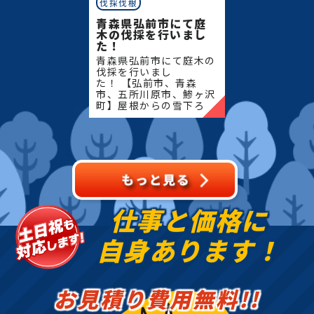
伐採伐根
青森県弘前市にて庭
木の伐採を行いまし
た！
青森県弘前市にて庭木の
伐採を行いまし
た！ 【弘前市、青森
市、五所川原市、鯵ヶ沢
町】屋根からの雪下ろ
し・除雪・排雪などの作
業もお任せください！地
域密着で伐採・抜根・剪
定・草刈りなどのお庭の
こと、造園・
仕事と価格に
自身あります！
お見積り費用無料!!