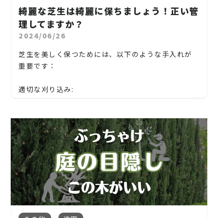
子の木、ゴールデンアカシア、紅葉、シマトネリコ、
綺麗な芝生は綺麗に保ちましょう！正い管
当社では造園工事はもちろんのこと、外構工事やエク
グレープフルーツの木、カツラの木、柿、みかん、グ
理してますか？
庭師は植物や環境に対する情熱と技術を持ち、美し
ステリア工事まで自社で一気通貫で行っております。
ミ、エゴノキ、ハナミズキ、ジューンベリー、ヤマボ
い庭を創り出すために日々努力しています。彼らの仕
2024/06/26
ウシ、カイズカ、花梨、クロガネモチ、ベニカナメ、
見積もりは無料ですので、お庭のことなら当社にお気
事は、自然と人々の生活に豊かさと美しさをもたら
サザンカ、ホルトノキ、つつじ、コデマリ
軽にご連絡ください！
芝生を美しく保つためには、以下のような手入れが
します。
重要です：
お庭や木に関するお悩みに全力でご対応させて頂き
ます！
適切な刈り込み:
芝生を適切な高さに刈り込むことが重要です。一般的
企業様や、施設様、マンション、アパートなどの庭
には、草丈を3〜4センチに保つことが推奨されま
木、高木、植栽の年間管理なども対応しております
す。刈り込みすぎると芝生の根が弱まり、雑草の成長
ので、
を促進する可能性があります。
お気軽にお問い合わせください！
定期的な水やり:
松、スギ、クスノキ、くろがねもち、もみの木、どん
夏場や乾燥期には芝生に十分な水を与えることが重
ぐりの木、竹、柿の木、オリーブ、もみじ、柿の木、
【青森県】青森県弘前市、鯵ヶ沢町
要です。水やりの頻度と量は地域や気候によって異な
金木犀、アカシア、シダレエゴノキ、コニファー、
その他青森県内対応
りますが、一般的には週に1〜2回、深く浸透するよ
梅、かしの木、ブルーアイス、クチナシ、ナンテン、
うに水を与えます。
クスノキ、 薪の木、ケヤキ、コノデカシワ、マキの
地域密着で伐採・抜根・剪定・草刈りなどのお庭の