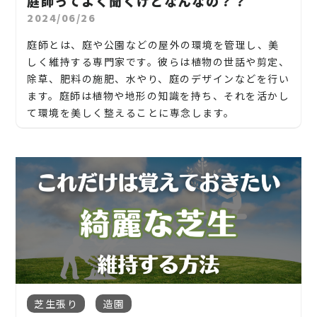
庭師ってよく聞くけどなんなの？？
れ、重ならないように配置されます。
当社では造園工事はもちろんのこと、外構工事やエク
グレープフルーツの木、カツラの木、柿、みかん、グ
2024/06/26
ステリア工事まで自社で一気通貫で行っております。
ミ、エゴノキ、ハナミズキ、ジューンベリー、ヤマボ
土壌への固定:
ウシ、カイズカ、花梨、クロガネモチ、ベニカナメ、
庭師とは、庭や公園などの屋外の環境を管理し、美
見積もりは無料ですので、お庭のことなら当社にお気
芝生が敷き詰められたら、それを土壌に固定します。
サザンカ、ホルトノキ、つつじ、コデマリ
しく維持する専門家です。彼らは植物の世話や剪定、
軽にご連絡ください！
これには、苗を軽く押し付けて地面に接地させるこ
除草、肥料の施肥、水やり、庭のデザインなどを行い
とや、苗を水やりして根を地面に根付かせることが
お庭や木に関するお悩みに全力でご対応させて頂き
ます。庭師は植物や地形の知識を持ち、それを活かし
含まれます。
ます！
て環境を美しく整えることに専念します。
企業様や、施設様、マンション、アパートなどの庭
水やりと手入れ:
庭師の仕事は広範囲にわたります。一般家庭の庭から
木、高木、植栽の年間管理なども対応しております
芝が地面に根付いたら、適切な水やりと手入れが必
公共の公園、企業の敷地、さらには歴史的な庭園や
ので、
要です。これには、定期的な水やり、刈り込み、施肥
風景の保存など、さまざまな場所で活躍します。彼ら
などが含まれます。
お気軽にお問い合わせください！
は季節や植物の特性に応じて作業を計画し、庭が美
しく繁栄するよう努めます。
【青森県】青森県弘前市、鯵ヶ沢町
松、スギ、クスノキ、くろがねもち、もみの木、どん
芝張りは、美しい芝生を育てるために重要なステッ
ぐりの木、竹、柿の木、オリーブ、もみじ、柿の木、
プです。適切な手入れと管理が行われれば、芝生は健
その他青森県内対応
また、庭師は景観設計にも関わることがあります。庭
金木犀、アカシア、シダレエゴノキ、コニファー、
康で美しい状態を保ちます。
園や公園のデザイン、植栽の配置、地形の調整などを
梅、かしの木、ブルーアイス、クチナシ、ナンテン、
地域密着で伐採・抜根・剪定・草刈りなどのお庭の
行い、美しい景観を創り出します。彼らの仕事は、自
クスノキ、 薪の木、ケヤキ、コノデカシワ、マキの
こと、造園・植木屋をお探しなら当社にご相談くださ
然と人工の要素を組み合わせて、屋外空間を豊かなも
芝生張り
造園
木、桜、ゴールドクレスト、アオハダ、いちじく、椰
い！
のに変えることにあります。