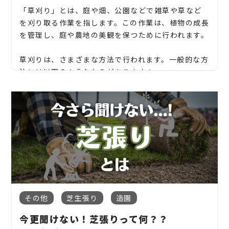
素材は通気性があり、雑草の成長を阻害するととも
「草刈り」とは、庭や畑、公園などで雑草や草など
ステリア工事まで自社で一気通貫で行っております。
に、庭や畑に美しい表面を提供します。
を刈り取る作業を指します。この作業は、植物の成長
見積もりは無料ですので、お庭のことなら当社にお気
を管理し、庭や農地の美観を保つために行われます。
手作業による雑草の抜き取り:
軽にご連絡ください！
手で雑草を引き抜くことは、効果的かつ持続可能な
草刈りは、さまざまな方法で行われます。一般的な方
お庭や木に関するお悩みに全力でご対応させて頂き
雑草対策の方法です。特に小さな庭や花壇などのエリ
法には以下のようなものがあります：
ます！
アで効果的ですが、定期的な手入れが必要です。
企業様や、施設様、マンション、アパートなどの庭
手作業による草刈り:
適切な植栽と密植:
木、高木、植栽の年間管理なども対応しております
手で雑草や草を引き抜く、あるいは鋏や刈り込み道
植物を適切に配置し、密集させることで、雑草の成長
ので、
具を使って草を切り取る方法です。小さな庭や狭いス
を防ぐことができます。植物が地面を覆い、雑草が生
ペースで効果的ですが、大規模なエリアには効率が悪
【青森県】青森県鯵ヶ沢町、鯵ヶ沢町
お気軽にお問い合わせください！
えにくい環境を作り出すことができます。
い場合があります。
その他青森県内対応
松、スギ、クスノキ、くろがねもち、もみの木、どん
これらの方法を組み合わせて使用することで、効果的
ぐりの木、竹、柿の木、オリーブ、もみじ、柿の木、
草刈り機を使った草刈り:
な雑草対策を行うことができます。ただし、地域の気
地域密着で伐採・抜根・剪定・草刈りなどのお庭の
金木犀、アカシア、シダレエゴノキ、コニファー、
ガソリンや電動の草刈り機を使って、大規模な庭や草
候や土壌条件、雑草の種類によって最適な方法が異な
こと、造園・植木屋をお探しなら当社にご相談くださ
梅、かしの木、ブルーアイス、クチナシ、ナンテン、
地を効率的に刈り取る方法です。ロータリー式やスト
その他
芝生張り
造園
る場合がありますので、状況に応じて適切な対策を選
い！
クスノキ、 薪の木、ケヤキ、コノデカシワ、マキの
リングトリマーなどの機種があり、草地の状態や使い
択してください。
今更聞けない！芝張りって何？？
木、桜、ゴールドクレスト、アオハダ、いちじく、椰
勝手によって選択されます。
当社では造園工事はもちろんのこと、外構工事やエク