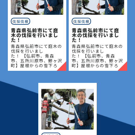
松、スギ、クスノキ、くろがねもち、もみの木、どん
ぐりの木、竹、柿の木、オリーブ、もみじ、柿の木、
伐採伐根
伐採伐根
金木犀、アカシア、シダレエゴノキ、コニファー、
青森県弘前市にて庭
青森県弘前市にて庭
梅、かしの木、ブルーアイス、クチナシ、ナンテン、
木の伐採を行いまし
木の伐採を行いまし
クスノキ、 薪の木、ケヤキ、コノデカシワ、マキの
た！
た！
木、桜、ゴールドクレスト、アオハダ、いちじく、椰
青森県弘前市にて庭木の
青森県弘前市にて庭木の
伐採を行いまし
伐採を行いまし
子の木、ゴールデンアカシア、紅葉、シマトネリコ、
た！ 【弘前市、青森
た！ 【弘前市、青森
グレープフルーツの木、カツラの木、柿、みかん、グ
市、五所川原市、鯵ヶ沢
市、五所川原市、鯵ヶ沢
町】屋根からの雪下ろ
町】屋根からの雪下ろ
ミ、エゴノキ、ハナミズキ、ジューンベリー、ヤマボ
し・除雪・排雪などの作
し・除雪・排雪などの作
ウシ、カイズカ、花梨、クロガネモチ、ベニカナメ、
業もお任せください！地
業もお任せください！地
域密着で伐採・抜根・剪
域密着で伐採・抜根・剪
サザンカ、ホルトノキ、つつじ、コデマリ
定・草刈りなどのお庭の
定・草刈りなどのお庭の
こと、造園・
こと、造園・