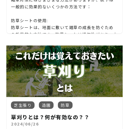
一般的に効果的ないくつかの方法です：
防草シートの使用:
防草シートは、地面に敷いて雑草の成長を防ぐため
の効果的な方法です。防草シートは通気性があり、水
や栄養分は通過しますが、雑草の成長を阻害します。
庭や畑、花壇などの植え込みエリアに使用すること
ができます。
草刈りや除草:
青森県五所川原市、鯵ヶ沢町】青森県五所川原市
定期的な草刈りや除草作業は、雑草の成長を抑制す
【青森県】青森県五所川原市、鯵ヶ沢町
るための基本的な方法です。草刈り機や除草剤を使っ
て、庭や畑、通路などの雑草を刈り取り、根絶や再生
その他青森県内対応
を防ぎます。
地域密着で伐採・抜根・剪定・草刈りなどのお庭の
芝生張り
造園
防草
マルチチップや木質チップの敷き詰め:
こと、造園・植木屋をお探しなら当社にご相談くださ
草刈りとは？何が有効なの？？
地面にマルチチップや木質チップを敷き詰めること
い！
2024/06/26
で、雑草の成長を抑制することができます。これらの
当社では造園工事はもちろんのこと、外構工事やエク