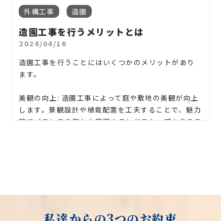
梅、かしの木、ブルーアイス、クチナシ、ナンテン、
維持することができます。
地域密着で伐採・抜根・剪定・草刈りなどのお庭の
モクレンは美しい花を咲かせることで知られていま
外構工事
造園
クスノキ、 薪の木、ケヤキ、コノデカシワ、マキの
こと、造園・植木屋をお探しなら当社にご相談くださ
すが、その密集した葉も目隠しに役立ちます。特に花
木、桜、ゴールドクレスト、アオハダ、いちじく、椰
い！
造園工事を行うメリットとは
期が終わった後も緑の葉が豊かに残ります。
子の木、ゴールデンアカシア、紅葉、シマトネリコ、
2024/04/16
当社では造園工事はもちろんのこと、外構工事やエク
グレープフルーツの木、カツラの木、柿、みかん、グ
カエデ:
ステリア工事まで自社で一気通貫で行っております。
ミ、エゴノキ、ハナミズキ、ジューンベリー、ヤマボ
造園工事を行うことにはいくつかのメリットがあり
カエデは多くの種類がありますが、特に赤や黄色な
ウシ、カイズカ、花梨、クロガネモチ、ベニカナメ、
ます。
見積もりは無料ですので、お庭のことなら当社にお気
ど鮮やかな色の葉を持つ品種は目立ち、目隠しに適
サザンカ、ホルトノキ、つつじ、コデマリ
軽にご連絡ください！
しています。
美観の向上: 造園工事によって庭や敷地の美観が向上
お庭や木に関するお悩みに全力でご対応させて頂き
します。景観設計や植栽配置を工夫することで、魅力
ハイビスカス:
ます！
的でバランスの取れた庭園やランドスケープを作るこ
ハイビスカスは暖かい気候を好みますが、目隠しと
とができます。
企業様や、施設様、マンション、アパートなどの庭
して使う場合、密集した葉や美しい花が効果的です。
木、高木、植栽の年間管理なども対応しております
これらの木々は、成長速度や地域の気候条件に応じ
機能性の向上: 造園工事は庭や敷地の機能性を向上さ
ので、
て選択する必要があります。また、庭のスペースや目
せることができます。例えば、適切なパスや通路の設
的に合わせて、最適な木を選ぶことが重要です。
お気軽にお問い合わせください！
置、座席やエリアの配置、水景の設置など、利用しや
当社
では庭木の剪定、伐採、草刈り、抜根はもちろん
すい空間を作ることができます。
のこと外構工事やエクステリア工事まで自社で一気
松、スギ、クスノキ、くろがねもち、もみの木、どん
通貫で行っております。熟練の造園職人による現地調
ぐりの木、竹、柿の木、オリーブ、もみじ、柿の木、
私達からの3つのお約束
価値の向上: 造園工事によって庭や敷地の価値が向上
査で無駄なコストは削減し、お客様に寄り添ったお