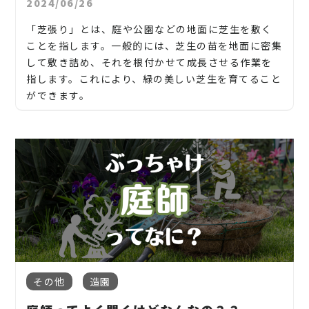
2024/06/26
子の木、ゴールデンアカシア、紅葉、シマトネリコ、
ステリア工事まで自社で一気通貫で行っております。
グレープフルーツの木、カツラの木、柿、みかん、グ
除草剤の使用:
「芝張り」とは、庭や公園などの地面に芝生を敷く
見積もりは無料ですので、お庭のことなら当社にお気
ミ、エゴノキ、ハナミズキ、ジューンベリー、ヤマボ
除草剤を使って雑草を処理する方法です。ただし、環
ことを指します。一般的には、芝生の苗を地面に密集
軽にご連絡ください！
ウシ、カイズカ、花梨、クロガネモチ、ベニカナメ、
境への影響や安全性の観点から、使用には慎重さが
して敷き詰め、それを根付かせて成長させる作業を
サザンカ、ホルトノキ、つつじ、コデマリ
必要です。
お庭や木に関するお悩みに全力でご対応させて頂き
指します。これにより、緑の美しい芝生を育てること
ます！
ができます。
草刈りは、草を刈り取るだけでなく、庭や農地の美
企業様や、施設様、マンション、アパートなどの庭
観を保つだけでなく、害虫や有害な植物の発生を防
芝張りのプロセスには、以下のようなステップが含
木、高木、植栽の年間管理なども対応しております
ぐためにも重要です。また、定期的な草刈りは火災の
まれます：
ので、
危険性を減らし、生態系のバランスを保つのにも役
立ちます。
お気軽にお問い合わせください！
地面の準備:
まず、芝生を張る前に地面を適切に準備します。これ
【青森県】青森県青森市、鯵ヶ沢町
松、スギ、クスノキ、くろがねもち、もみの木、どん
には、地面を平らにし、石や根を取り除き、土壌を緩
ぐりの木、竹、柿の木、オリーブ、もみじ、柿の木、
その他青森県内対応
めることが含まれます。
金木犀、アカシア、シダレエゴノキ、コニファー、
梅、かしの木、ブルーアイス、クチナシ、ナンテン、
地域密着で伐採・抜根・剪定・草刈りなどのお庭の
芝の敷設:
クスノキ、 薪の木、ケヤキ、コノデカシワ、マキの
こと、造園・植木屋をお探しなら当社にご相談くださ
準備が整ったら、芝生の苗を地面に密集して敷き詰
その他
造園
木、桜、ゴールドクレスト、アオハダ、いちじく、椰
い！
めます。通常、芝の苗は一定のパターンで敷き詰めら
子の木、ゴールデンアカシア、紅葉、シマトネリコ、