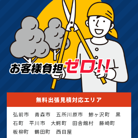
無料出張見積対応エリア
弘前市 青森市 五所川原市 鯵ヶ沢町 黒
石町 平川市 大鰐町 田舎館村 藤崎町
板柳町 鶴田町 西目屋