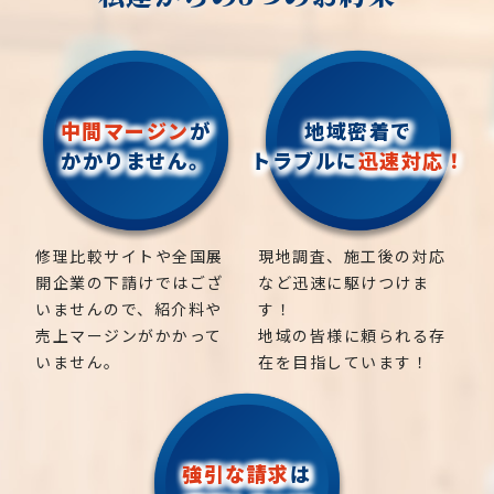
金木犀、アカシア、シダレエゴノキ、コニファー、
します。美しい庭園やランドスケープは不動産の魅力
見積りをご提案しております。
梅、かしの木、ブルーアイス、クチナシ、ナンテン、
を高め、資産価値を増加させることができます。
クスノキ、 薪の木、ケヤキ、コノデカシワ、マキの
お庭のことなら当社にお気軽にご連絡ください！
木、桜、ゴールドクレスト、アオハダ、いちじく、椰
快適性の向上: 造園工事によって快適性が向上しま
お庭や木に関するお悩みに全力でご対応させて頂き
子の木、ゴールデンアカシア、紅葉、シマトネリコ、
す。適切な植栽や構造物の配置によって、日陰や風の
中間マージン
が
地域密着で
ます。
グレープフルーツの木、カツラの木、柿、みかん、グ
遮断、プライバシーの確保など、居住環境をより快適
かかりません。
トラブルに
迅速対応！
ミ、エゴノキ、ハナミズキ、ジューンベリー、ヤマボ
にすることができます。
見積りは無料ですので、相場や費用などのお問い合わ
ウシ、カイズカ、花梨、クロガネモチ、ベニカナメ、
せやご相談はお気軽にご連絡ください。
サザンカ、ホルトノキ、つつじ、コデマリ
環境への貢献: 造園工事は環境への貢献にもつながり
青森県五所川原市、鯵ヶ沢町】青森県五所川原市
ます。植栽や水景の設置によって、生態系の多様性を
修理比較サイトや全国展
現地調査、施工後の対応
促進し、地域の生態系を保護することができます。ま
開企業の下請けではござ
など迅速に駆けつけま
地域密着で伐採・剪定などの造園屋、植木屋をお探
た、適切な植栽によって二酸化炭素の吸収や気温の調
いませんので、紹介料や
す！
しなら当社にご相談ください。
整など、環境へのプラスの影響を与えることができま
売上マージンがかかって
地域の皆様に頼られる存
外構工事・エクステリア工事も一式ご対応可能で
す。
いません。
在を目指しています！
す！
作業事例も多数ご紹介しておりますので
コチラから
ご覧ください。
強引な請求
は
当社
は、気軽に何でも相談できる